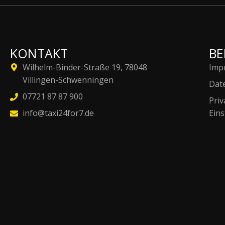
KONTAKT
B
Wilhelm-Binder-Straße 19, 78048
Imp
Villingen-Schwenningen
Dat
07721 87 87 900
Priv
info@taxi24for7.de
Ein